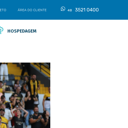
3521 0400
LETO
ÁREA DO CLIENTE
48
HOSPEDAGEM