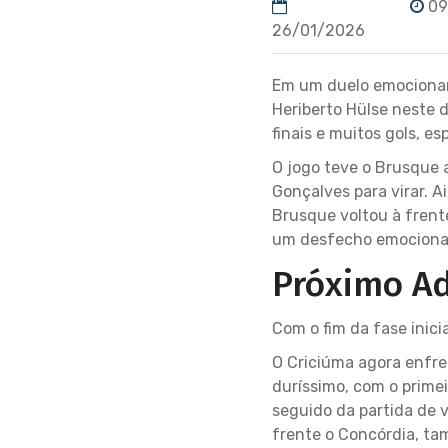
09
26/01/2026
Em um duelo emocionan
Heriberto Hülse neste 
finais e muitos gols, e
O jogo teve o Brusque a
Gonçalves para virar. 
Brusque voltou à fren
um desfecho emociona
Próximo Ad
Com o fim da fase inicia
O Criciúma agora enfr
duríssimo, com o prime
seguido da partida de v
frente o Concórdia, ta