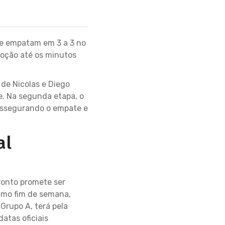
e empatam em 3 a 3 no
moção até os minutos
 de Nicolas e Diego
e. Na segunda etapa, o
assegurando o empate e
al
ronto promete ser
ximo fim de semana,
Grupo A, terá pela
atas oficiais