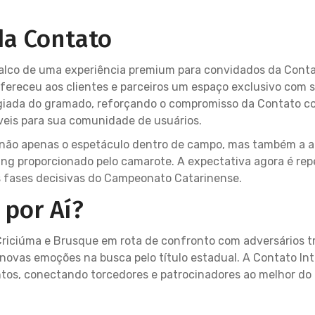
da Contato
alco de uma experiência premium para convidados da Conta
ereceu aos clientes e parceiros um espaço exclusivo com s
legiada do gramado, reforçando o compromisso da Contato 
veis para sua comunidade de usuários.
 não apenas o espetáculo dentro de campo, mas também a a
ng proporcionado pelo camarote. A expectativa agora é repe
s fases decisivas do Campeonato Catarinense.
por Aí?
 Criciúma e Brusque em rota de confronto com adversários t
novas emoções na busca pelo título estadual. A Contato In
os, conectando torcedores e patrocinadores ao melhor do 