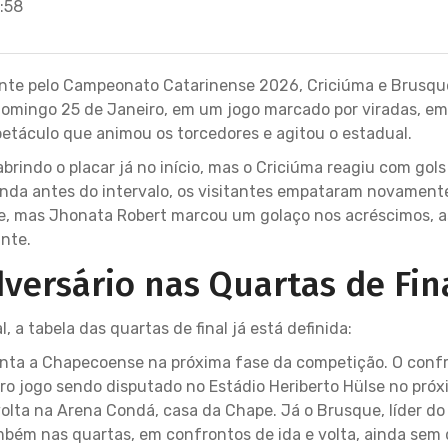
:58
te pelo Campeonato Catarinense 2026, Criciúma e Brusqu
domingo 25 de Janeiro, em um jogo marcado por viradas, e
spetáculo que animou os torcedores e agitou o estadual.
brindo o placar já no início, mas o Criciúma reagiu com gols
Ainda antes do intervalo, os visitantes empataram novament
te, mas Jhonata Robert marcou um golaço nos acréscimos, 
nte.
versário nas Quartas de Fin
l, a tabela das quartas de final já está definida:
enta a Chapecoense na próxima fase da competição. O conf
iro jogo sendo disputado no Estádio Heriberto Hülse no pró
olta na Arena Condá, casa da Chape. Já o Brusque, líder do 
mbém nas quartas, em confrontos de ida e volta, ainda sem d