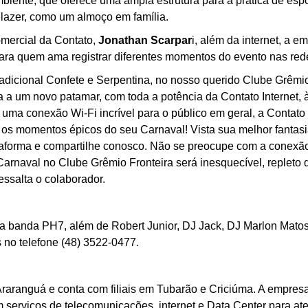
mbiente, que oferece uma ampla estrutura para a prática de espo
 lazer, como um almoço em família.
mercial da Contato,
Jonathan Scarpar
i, além da internet, a 
ara quem ama registrar diferentes momentos do evento nas rede
adicional Confete e Serpentina, no nosso querido Clube Grêmio
 a um novo patamar, com toda a potência da Contato Internet, 
r uma conexão Wi-Fi incrível para o público em geral, a Contato
 os momentos épicos do seu Carnaval! Vista sua melhor fantasi
taforma e compartilhe conosco. Não se preocupe com a conexão
Carnaval no Clube Grêmio Fronteira será inesquecível, repleto
ressalta o colaborador.
 da banda PH7, além de Robert Junior, DJ Jack, DJ Marlon Mat
 no telefone (48) 3522-0477.
raranguá e conta com filiais em Tubarão e Criciúma. A empres
serviços de telecomunicações, internet e Data Center para ate