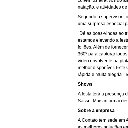
curtem os atrativos do a
natação, e atividades de
Segundo o supervisor co
uma surpresa especial p
"Dê as boas-vindas ao tr
estamos elevando a festa
foliões. Além de fornece
360º para capturar todos
vídeo envolvente na pla
melhor disponível. Este 
rápida e muita alegria", 
Shows
A festa terá a presença
Sasso. Mais informações
Sobre a empresa
A Contato tem sede em A
as melhores soluções em 