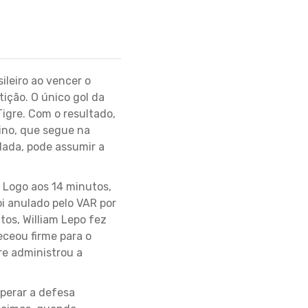
leiro ao vencer o
tição. O único gol da
igre. Com o resultado,
ino, que segue na
dada, pode assumir a
 Logo aos 14 minutos,
oi anulado pelo VAR por
os, William Lepo fez
eceou firme para o
re administrou a
uperar a defesa