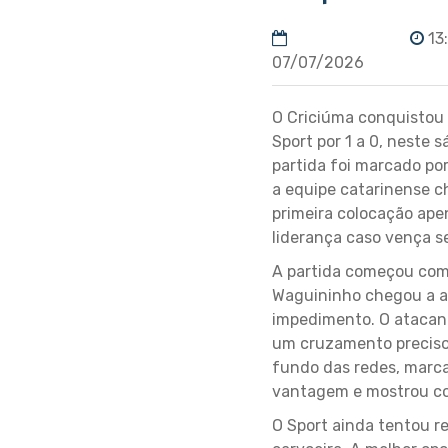
13
07/07/2026
O Criciúma conquistou 
Sport por 1 a 0, neste 
partida foi marcado po
a equipe catarinense c
primeira colocação apen
liderança caso vença 
A partida começou com 
Waguininho chegou a abr
impedimento. O atacant
um cruzamento preciso 
fundo das redes, marca
vantagem e mostrou con
O Sport ainda tentou re