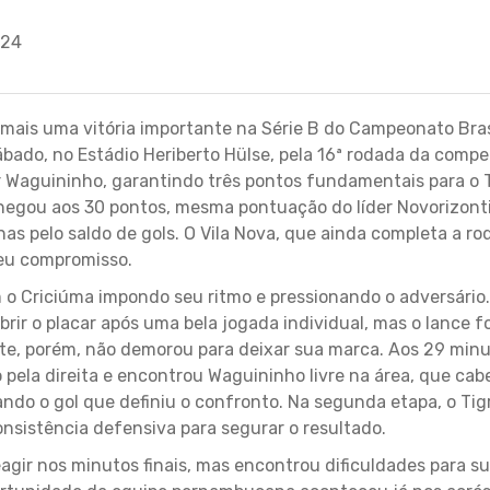
:24
mais uma vitória importante na Série B do Campeonato Brasi
sábado, no Estádio Heriberto Hülse, pela 16ª rodada da compe
r Waguininho, garantindo três pontos fundamentais para o T
hegou aos 30 pontos, mesma pontuação do líder Novorizont
as pelo saldo de gols. O Vila Nova, que ainda completa a ro
seu compromisso.
o Criciúma impondo seu ritmo e pressionando o adversário.
ir o placar após uma bela jogada individual, mas o lance f
e, porém, não demorou para deixar sua marca. Aos 29 minut
pela direita e encontrou Waguininho livre na área, que cab
ndo o gol que definiu o confronto. Na segunda etapa, o Tig
sistência defensiva para segurar o resultado.
agir nos minutos finais, mas encontrou dificuldades para s