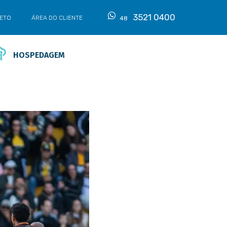
3521 0400
LETO
ÁREA DO CLIENTE
48
HOSPEDAGEM