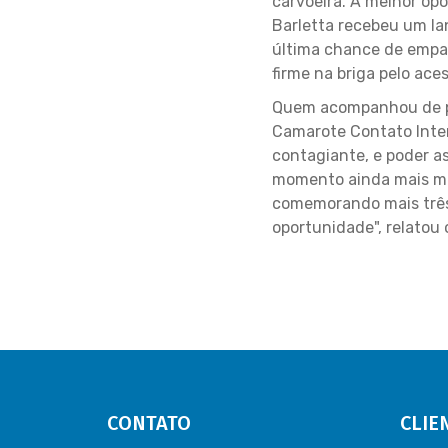
carvoeira. A melhor o
Barletta recebeu um la
última chance de empat
firme na briga pelo ac
Quem acompanhou de per
Camarote Contato Intern
contagiante, e poder as
momento ainda mais mar
comemorando mais três 
oportunidade", relatou 
CONTATO
CLIE