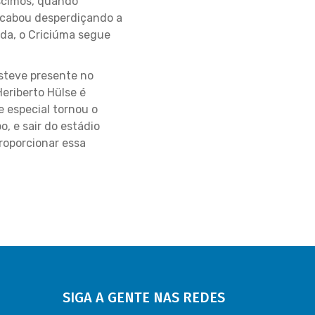
scimos, quando
acabou desperdiçando a
da, o Criciúma segue
esteve presente no
Heriberto Hülse é
e especial tornou o
 e sair do estádio
roporcionar essa
SIGA A GENTE NAS REDES