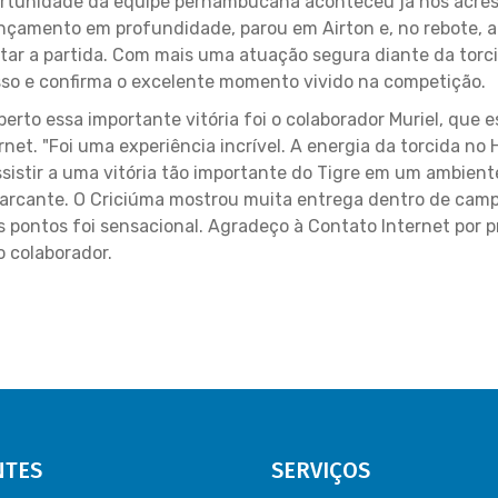
portunidade da equipe pernambucana aconteceu já nos acré
nçamento em profundidade, parou em Airton e, no rebote, 
ar a partida. Com mais uma atuação segura diante da torci
esso e confirma o excelente momento vivido na competição.
to essa importante vitória foi o colaborador Muriel, que 
et. "Foi uma experiência incrível. A energia da torcida no 
sistir a uma vitória tão importante do Tigre em um ambient
cante. O Criciúma mostrou muita entrega dentro de campo,
pontos foi sensacional. Agradeço à Contato Internet por p
o colaborador.
NTES
SERVIÇOS