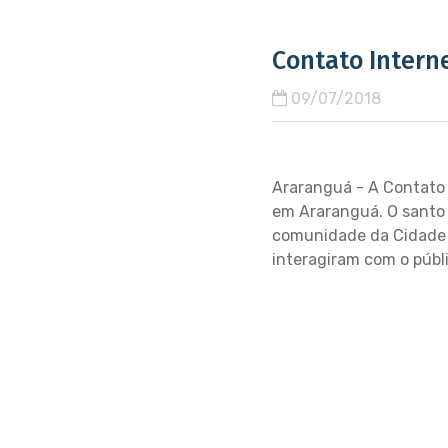
Contato Intern
09/07/2018
Araranguá - A Contato I
em Araranguá. O santo f
comunidade da Cidade A
interagiram com o públi