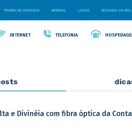
TRABALHE CONOSCO
WEBMAIL
LOJAS
SEGUNDA VIA BO
INTERNET
TELEFONIA
HOSPEDAG
posts
dica
lta e Divinéia com fibra óptica da Cont