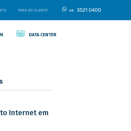
3521 0400
LETO
ÁREA DO CLIENTE
48
EM
DATA CENTER
s
ato Internet em