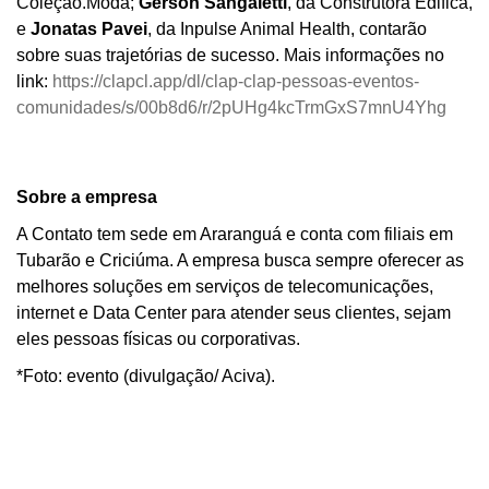
Coleção.Moda;
Gerson Sangaletti
, da Construtora Edifica,
e
Jonatas Pavei
, da Inpulse Animal Health, contarão
sobre suas trajetórias de sucesso. Mais informações no
link:
https://clapcl.app/dl/
clap-clap-pessoas-eventos-
comunidades/s/00b8d6/r/
2pUHg4kcTrmGxS7mnU4Yhg
Sobre a empresa
A Contato tem sede em Araranguá e conta com filiais em
Tubarão e Criciúma. A empresa busca sempre oferecer as
melhores soluções em serviços de telecomunicações,
internet e Data Center para atender seus clientes, sejam
eles pessoas físicas ou corporativas.
*Foto: evento (divulgação/ Aciva).