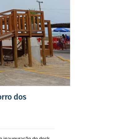
orro dos
 de inauguração do deck