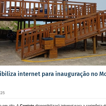
ibiliza internet para inauguração no M
:25
o em alta. A
Contato
disponibilizará internet para a cerimônia